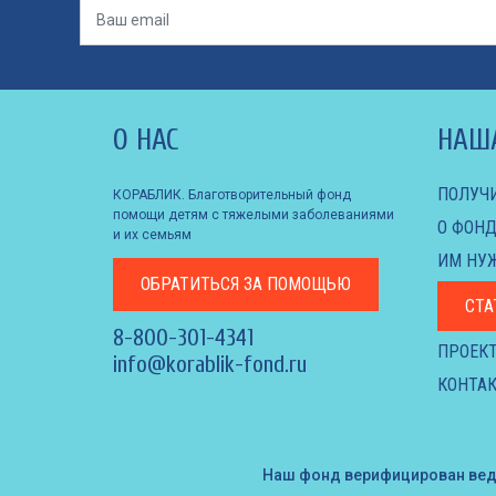
О НАС
НАШ
ПОЛУЧ
КОРАБЛИК. Благотворительный фонд
помощи детям с тяжелыми заболеваниями
О ФОНД
и их семьям
ИМ НУ
ОБРАТИТЬСЯ
ЗА ПОМОЩЬЮ
СТА
8-800-301-4341
ПРОЕК
info@korablik-fond.ru
КОНТАК
Наш фонд верифицирован ве