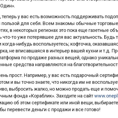
Один».
, теперь у вас есть возможность поддерживать подо
с пользой для себя. Всем знакомы обычные торговые
етях, в некоторых регионах это пока еще газетные об
ь что-то уже потерявшее для вас актуальность. Будь 
и когда-нибудь воспользуетесь; кофточка, оказавшаяс
рка, не вписавшаяся в интерьер вашей кухни и т.д. П
латформа по продаже разных вещей, однако уникально
нные средства направляются на благотворительност
чень прост. Например, у вас есть подарочный сертифи
том и вы точно знаете, что никогда им не воспользу
иво, выбросить жалко, но можно продать еще и пом
чным фонда «Кораблик». Заходите на сайт
www.onepl
ацию об этом сертификате или иной вещи, выбираете 
 бы перевести деньги с продажи и все готово!