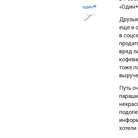
«Один+
Друзья
еще и 
в соцс
продат
вряд л
кофева
тоже п
выруче
Путь о
парашю
некрас
подопе
информ
хотели