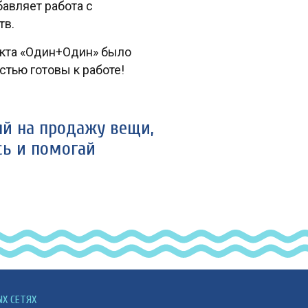
авляет работа с
тв.
екта «Один+Один» было
тью готовы к работе!
й на продажу вещи,
сь и помогай
ЫХ СЕТЯХ