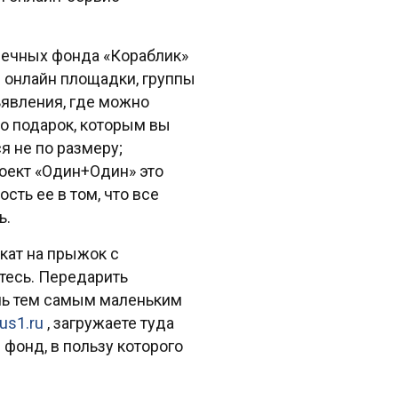
печных фонда «Кораблик»
 онлайн площадки, группы
ъявления, где можно
то подарок, которым вы
я не по размеру;
роект «Один+Один» это
сть ее в том, что все
ь.
кат на прыжок с
етесь. Передарить
очь тем самым маленьким
us1.ru
, загружаете туда
фонд, в пользу которого