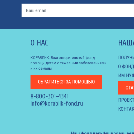
О НАС
НАШ
ПОЛУЧ
КОРАБЛИК. Благотворительный фонд
помощи детям с тяжелыми заболеваниями
О ФОНД
и их семьям
ИМ НУ
ОБРАТИТЬСЯ
ЗА ПОМОЩЬЮ
СТА
8-800-301-4341
ПРОЕК
info@korablik-fond.ru
КОНТАК
Наш фонд верифицирован ве