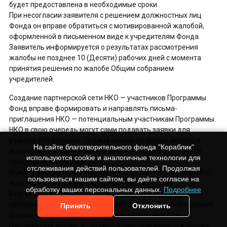
будет предоставлена в необходимые сроки.
При несогласии заявителя с решением должностных лиц
Фонда он вправе обратиться с мотивированной жалобой,
оформленной в письменном виде к учредителям Фонда.
Заявитель информируется о результатах рассмотрения
жалобы не позднее 10 (Десяти) рабочих дней с момента
принятия решения по жалобе Общим собранием
учредителей.
Создание партнерской сети НКО — участников Программы
Фонд вправе формировать и направлять письма-
приглашения НКО — потенциальным участникам Программы.
НКО в свою очередь могут сами подавать заявки для
участия в Программе. Подача заявки по форме является
На сайте благотворительного фонда "Кораблик"
желательным, но не обязательным условием для начала
используются cookie и аналогичные технологии для
процедуры валидации НКО.
отслеживания действий пользователей. Продолжая
Фонд проводит обязательную валидацию (экспертизу) НКО,
пользоваться нашим сайтом, вы даёте согласие на
желающих участвовать в Программе в качестве
обработку ваших персональных данных.
Подробнее
Благополучателей, по содержательному и юридическому
критерию. НКО предоставляет для валидации необходимые
Принять
Отклонить
документы, анкета для валидации заполняется по
специальной форме. К рассмотрению принимаются только