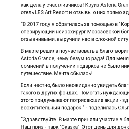
как дела у счастливчиков! Круиз Astoria Gran
отель LES Art Resort и отзывы о них прямо зд
“В 2017 году я обратилась за помощью в "Ко
оперирующий нейрохирург Морозовской бол
отзывчивыми, выручили нас в сложной ситуа
В марте решила поучаствовать в благотвори
Astoria Grande, чему безумно рада! Для мен
сомнений в получении подарков не было ник
путешествие. Мечта сбылась!
Если честно, было неожиданно увидеть благ
такого в других фондах. Помогать нуждающим
этого придумывают потрясающие акции - зд
восхитительный подарок!” - поделилась Ольг
“Здравствуйте! В марте приняли участие в 
Наш приз - парк "Сказка". Этот день для до