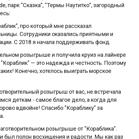
de, парк “Сказка”, “Термы Наутитко”, загородный
есь:
раблик", про который мне рассказал
ьницы. Сотрудники оказались приятными и
ции. С 2018 я начала поддерживать фонд.
тельном розыгрыше и получила круиз на лайнере
я "Кораблик" — это надежда и честность. Поэтому
аких! Конечно, хотелось выиграть морское
отворительный розыгрыш от вас, не встречала
ся деткам - самое благое дело, а когда для
орово вдвойне! Спасибо "Кораблику" за
а.
благотворительном розыгрыше от "Кораблика".
чки был полон восхищения и радости. Мы как раз