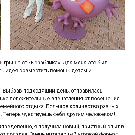
зыгрыше от «Кораблика». Для меня это был
сь идея совместить помощь детям и
". Выбрав подходящий день, отправилась
лько положительные впечатления от посещения.
семейного отдыха. Большое количество разных
н. Теперь чувствуешь себя другим человеком!
Определенно, я получила новый, приятный опыт в
 от подарка. Очень интересный игровой формат