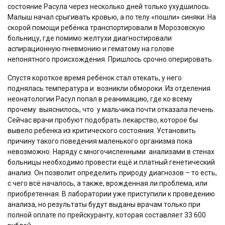
состояние Расула через несколько дней только ухудшилось.
Малыш начал срыгивать кровью, а по телу «пошли» синяки. На
скорой помощи ребёнка транспортировали в Морозовскую
больницу, где помимо желтухи диагностировали
аспирационную пневмонию и гематому на голове
непонятного происхождения. Пришлось срочно оперировать.
Спустя короткое время ребёнок стал отекать, у него
поднялась температура и
возникли обмороки. Из отделения
неонатологии Расул попал в реанимацию, где ко всему
прочему
выяснилось, что
у мальчика почти отказала печень.
Сейчас врачи пробуют подобрать лекарство, которое бы
вывело ребенка из критического состояния. Установить
причину такого поведения маленького организма пока
невозможно. Наряду с многочисленными
анализами в стенах
больницы необходимо провести ещё и платный генетический
анализ. Он позволит определить природу диагнозов – то есть,
с чего всё началось, а также, врожденная ли проблема, или
приобретенная. В лаборатории уже приступили к проведению
анализа, но результаты будут выданы врачам только при
полной оплате по прейскуранту, которая составляет 33 600