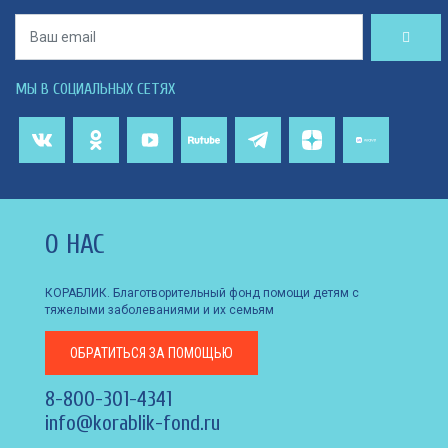
МЫ В СОЦИАЛЬНЫХ СЕТЯХ
О НАС
КОРАБЛИК. Благотворительный фонд помощи детям с
тяжелыми заболеваниями и их семьям
ОБРАТИТЬСЯ
ЗА ПОМОЩЬЮ
8-800-301-4341
info@korablik-fond.ru