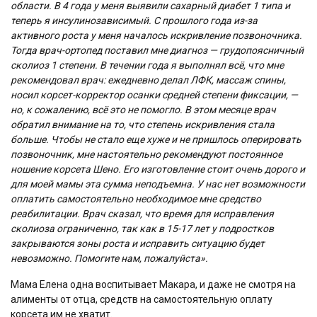
области. В 4 года у меня выявили сахарный диабет 1 типа и
теперь я инсулинозависимый. С прошлого года из-за
активного роста у меня началось искривление позвоночника.
Тогда врач-ортопед поставил мне диагноз — грудопоясничный
сколиоз 1 степени. В течении года я выполнял всё, что мне
рекомендовал врач: ежедневно делал ЛФК, массаж спины,
носил корсет-корректор осанки средней степени фиксации, —
но, к сожалению, всё это не помогло. В этом месяце врач
обратил внимание на то, что степень искривления стала
больше. Чтобы не стало еще хуже и не пришлось оперировать
позвоночник, мне настоятельно рекомендуют постоянное
ношение корсета Шено. Его изготовление стоит очень дорого и
для моей мамы эта сумма неподъемна. У нас нет возможности
оплатить самостоятельно необходимое мне средство
реабилитации. Врач сказал, что время для исправления
сколиоза ограниченно, так как в 15-17 лет у подростков
закрываются зоны роста и исправить ситуацию будет
невозможно. Помогите нам, пожалуйста».
Мама Елена одна воспитывает Макара, и даже не смотря на
алименты от отца, средств на самостоятельную оплату
корсета им не хватит.