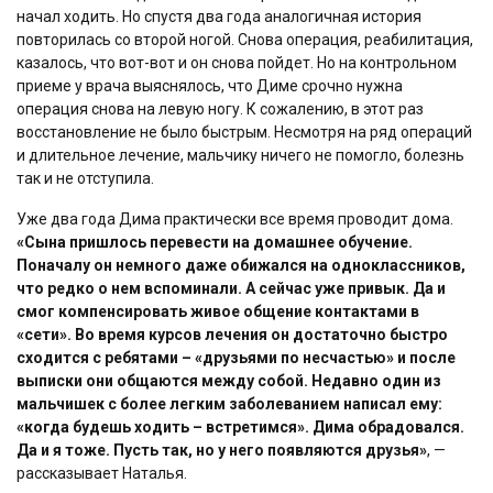
начал ходить. Но спустя два года аналогичная история
повторилась со второй ногой. Снова операция, реабилитация,
казалось, что вот-вот и он снова пойдет. Но на контрольном
приеме у врача выяснялось, что Диме срочно нужна
операция снова на левую ногу. К сожалению, в этот раз
восстановление не было быстрым. Несмотря на ряд операций
и длительное лечение, мальчику ничего не помогло, болезнь
так и не отступила.
Уже два года Дима практически все время проводит дома.
«Сына пришлось перевести на домашнее обучение.
Поначалу он немного даже обижался на одноклассников,
что редко о нем вспоминали. А сейчас уже привык. Да и
смог компенсировать живое общение контактами в
«сети». Во время курсов лечения он достаточно быстро
сходится с ребятами – «друзьями по несчастью» и после
выписки они общаются между собой. Недавно один из
мальчишек с более легким заболеванием написал ему:
«когда будешь ходить – встретимся». Дима обрадовался.
Да и я тоже. Пусть так, но у него появляются друзья»
, —
рассказывает Наталья.