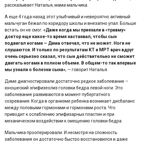
рассказывает Наталья, мама мальчика.
А еще 4 года назад этот улыбчивый и невероятно активный
мальчуган бежал по коридору школы и внезапно упал. Больше
встать он не смог.
«Даже когда мы приехали в «травму»
доктор еще какое-то время настаивал, чтобы сын
подвигал ногами — Дима отвечал, что не может. Ноги не
слушаются. И только по результатам КТ и МРТ врач вдруг
очень серьезно сказал, что сын действительно не сможет
двигать ногами в полном объеме. В общем-то так впервые
мы узнали о болезни сына»
, — говорит Наталья.
Диме диагностировали достаточно редкое заболевание –
юношеский эпифизеолиз головки бедра левой ноги. Это
заболевание развиваются в момент пубертатного
созревания. Когда в организме ребенка возникает дисбаланс
между половыми гормонами и гормонами роста. Что
приводит к ослаблению эпифизарных пластин и при
механическом воздействии к смещению головки бедра.
Мальчика прооперировали. И несмотря на сложность
заболевания он достаточно быстро восстановился и даже