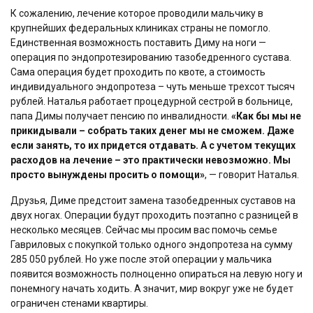
К сожалению, лечение которое проводили мальчику в
крупнейших федеральных клиниках страны не помогло.
Единственная возможность поставить Диму на ноги —
операция по эндопротезированию тазобедренного сустава.
Сама операция будет проходить по квоте, а стоимость
индивидуального эндопротеза – чуть меньше трехсот тысяч
рублей. Наталья работает процедурной сестрой в больнице,
папа Димы получает пенсию по инвалидности.
«Как бы мы не
прикидывали – собрать таких денег мы не сможем. Даже
если занять, то их придется отдавать. А с учетом текущих
расходов на лечение – это практически невозможно. Мы
просто вынуждены просить о помощи»
, — говорит Наталья.
Друзья, Диме предстоит замена тазобедренных суставов на
двух ногах. Операции будут проходить поэтапно с разницей в
несколько месяцев. Сейчас мы просим вас помочь семье
Гавриловых с покупкой только одного эндопротеза на сумму
285 050 рублей. Но уже после этой операции у мальчика
появится возможность полноценно опираться на левую ногу и
понемногу начать ходить. А значит, мир вокруг уже не будет
ограничен стенами квартиры.