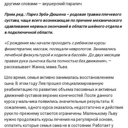
другими словами — акушерский паралич.
Прим.ред.: Парез Эрба-Дюшена
– родовая травма плечевого
сустава, чаще всего возникающая по причине механического
сдавливания нервных окончаний в области шейного отдела и
в подключичной области.
«С рождения мы начали проходить с ребенком курсы
физиотерапии, массаж, посещали неврологов. Занимались
лечебной физкультурой и ходили в бассейн. До двух месяцев
правая рука сыночка была полностью без движения»,
—
рассказывает Жанна, мама Льва.
Шло время, семья активно занималась восстановлением
сына. В этом году Лев прошел специализированную
реабилитацию по развитию объема пассивных и активных
движений суставов верхних конечностей. После данного
курса у мальчика появились значительные результаты. К
сожалению, одного курса оказалось недостаточно и действия
руки по-прежнему остаются ограничены. Маленькому Льву
нужно продолжать курсы лечения на регулярной основе,
оплатить которые семья сама не в состоянии. Работает у