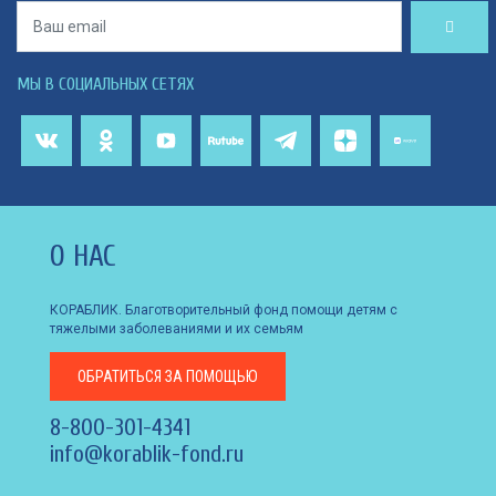
МЫ В СОЦИАЛЬНЫХ СЕТЯХ
О НАС
КОРАБЛИК. Благотворительный фонд помощи детям с
тяжелыми заболеваниями и их семьям
ОБРАТИТЬСЯ
ЗА ПОМОЩЬЮ
8-800-301-4341
info@korablik-fond.ru