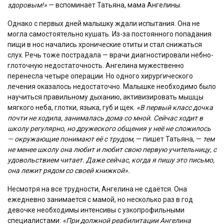
здоровым!»
— вспоминает Татьяна, мама Ангелины.
Однако с первых дней малышку ждали испытания. Она не
могла самостоятельно кушать. Из-за постоянного попадания
пищи в нос начались хронические отиты и стал снижаться
слух. Речь тоже пострадала — врачи диагностировали небно-
глоточную недостаточность. Ангелина мужественно
перенесла четыре операции. Но одного хирургического
лечения оказалось недостаточно. Малышке необходимо было
научиться правильному дыханию, активизировать мышцы
мягкого неба, глотки, языка, губ и щек.
«В первый класс дочка
почти не ходила, занималась дома со мной. Сейчас ходит в
школу регулярно, но дружеского общения у неё не сложилось
— окружающие понимают её с трудом,
— пишет Татьяна, —
тем
не менее школу она любит и любит свою первую учительницу, с
удовольствием читает. Даже сейчас, когда я пишу это письмо,
она лежит рядом со своей книжкой».
Несмотря на все трудности, Ангелина не сдаётся. Она
ежедневно занимается с мамой, но несколько раз в год
девочке необходимы интенсивы с узкопрофильными
специалистами:
«При должной реабилитации Ангелина