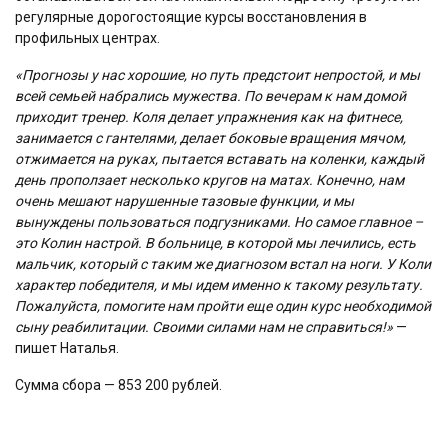
регулярные дорогостоящие курсы восстановления в
профильных центрах.
«Прогнозы у нас хорошие, но путь предстоит непростой, и мы
всей семьей набрались мужества. По вечерам к нам домой
приходит тренер. Коля делает упражнения как на фитнесе,
занимается с гантелями, делает боковые вращения мячом,
отжимается на руках, пытается вставать на коленки, каждый
день проползает несколько кругов на матах. Конечно, нам
очень мешают нарушенные тазовые функции, и мы
вынуждены пользоваться подгузниками. Но самое главное –
это Колин настрой. В больнице, в которой мы лечились, есть
мальчик, который с таким же диагнозом встал на ноги. У Коли
характер победителя, и мы идем именно к такому результату.
Пожалуйста, помогите нам пройти еще один курс необходимой
сыну реабилитации. Своими силами нам не справиться!»
—
пишет Наталья.
Сумма сбора — 853 200 рублей.