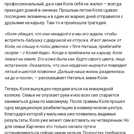
профессиональный, да и сам Коля себя не жалел — всегда
приходил домой в синяках. Прошлым летом Коля сдавал
последние экзамены и в один из жарких дней отправился с
друзьями на карьер. Там-то и произошла трагедия.
«Коля обещал, что они ненадолго и мы его ждали, чтобы
встретить бабушку с дедушкой из отпуска. И вот звонок от
Коли, но слышу я голос девочки: «Тетя Наташа, прибегайте
скорее – с Колей беда». Когда я прибежала на карьер, Коля
лежал на земле. Его кожа была как будто серого цвета, лицо
испуганное. Оказалось, что сын неудачно нырнул и повредил
пятый и шестой позвонки. Дальше наша жизнь разделилась
на до и после»,
— рассказывает Наталья, мама Коли.
Теперь Коля вынужден передвигаться на инвалидной
коляске. Семья не опускает руки и изо всех сил старается
заниматься дома по максимуму. После травмы Коля прошел
одну медицинскую реабилитацию в коммерческом центре,
благодаря которой у мальчика уже появились видимые
результаты. Коля уже может сам вставать на четвереньки. Но
для семьи Харченко это только начало пути и
останавливаться сейчас никак нельзя. Подростку требуются