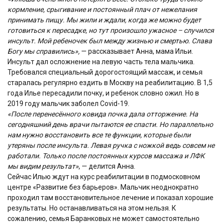
кормление, срыгивание и постоянный плач от нежелания
принимать пищу. Мы жили и ждали, когда же можно будет
готовиться к пересадке, но тут произошло ужасное – случился
инсульт. Мой ребеночек был между жизнью и смертью. Слава
Богу мы справились»,
— рассказывает Анна, мама Ильи.
Инсульт дал осложнение на левую часть тела мальчика.
Требовался специальный дорогостоящий массаж, и семья
старалась регулярно​ ездить в Москву на реабилитацию. В 1,5
года Илье пересадили почку, и ребенок словно ожил. Но в
2019 году мальчик заболел
Covid
-19.
«После перенесённого ковида​ почка дала отторжение. На
сегодняшний день врачи пытаются ее спасти. Но параллельно
нам нужно восстановить все те функции, которые были
утеряны после инсульта. Левая ручка с ножкой ведь совсем не
работали. Только после постоянных курсов массажа и ЛФК
мы видим результат»
, — делится Анна.
Сейчас Илью ждут на курс реабилитации в подмосковном
центре «Развитие без барьеров». Мальчик неоднократно
проходил там восстановительное лечение и показал хорошие
результаты. Но останавливаться на этом нельзя. К
сожалению, семья Баранковых не может самостоятельно