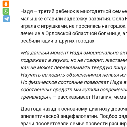
Надя – третий ребенок в многодетной семь
малышке ставили задержку развития. Села На
играла с игрушками, не просилась на горшок
лечение в Орловской областной больнице, а
реабилитации в других городах.
«
На данный момент Надя эмоционально актив
подражает в звуках, но не говорит, жестами 
как не может пережевывать твердую пищу. 
Научить ее ходить объяснениями нельзя из-
Но физическое состояние позволяет Наде вст
собственных средств мы купили современн
тренажеры»,
— рассказывает Наталия, мама
Два года назад к основному диагнозу дево
эпилептической энцефалопатии. Подбор ряда
врачи посоветовали семье провести расшир