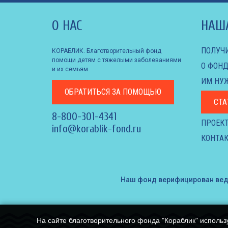
О НАС
НАШ
ПОЛУЧ
КОРАБЛИК. Благотворительный фонд
помощи детям с тяжелыми заболеваниями
О ФОНД
и их семьям
ИМ НУ
ОБРАТИТЬСЯ
ЗА ПОМОЩЬЮ
СТА
8-800-301-4341
ПРОЕК
info@korablik-fond.ru
КОНТАК
Наш фонд верифицирован ве
На сайте благотворительного фонда "Кораблик" использ