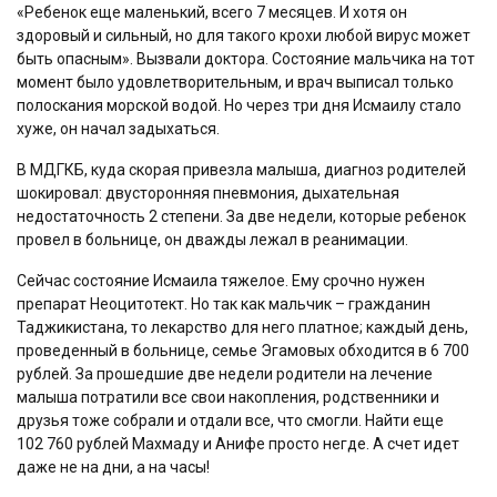
«Ребенок еще маленький, всего 7 месяцев. И хотя он
здоровый и сильный, но для такого крохи любой вирус может
быть опасным». Вызвали доктора. Состояние мальчика на тот
момент было удовлетворительным, и врач выписал только
полоскания морской водой. Но через три дня Исмаилу стало
хуже, он начал задыхаться.
В МДГКБ, куда скорая привезла малыша, диагноз родителей
шокировал: двусторонняя пневмония, дыхательная
недостаточность 2 степени. За две недели, которые ребенок
провел в больнице, он дважды лежал в реанимации.
Сейчас состояние Исмаила тяжелое. Ему срочно нужен
препарат Неоцитотект. Но так как мальчик – гражданин
Таджикистана, то лекарство для него платное; каждый день,
проведенный в больнице, семье Эгамовых обходится в 6 700
рублей. За прошедшие две недели родители на лечение
малыша потратили все свои накопления, родственники и
друзья тоже собрали и отдали все, что смогли. Найти еще
102 760 рублей Махмаду и Анифе просто негде. А счет идет
даже не на дни, а на часы!