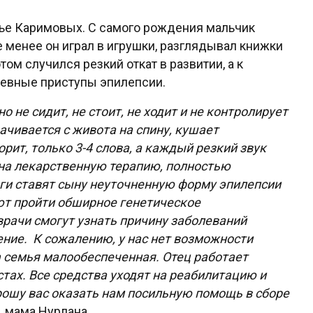
мье Каримовых. С самого рождения мальчик
 менее он играл в игрушки, разглядывал книжки
ом случился резкий откат в развитии, а к
невные приступы эпилепсии.
 не сидит, не стоит, не ходит и не контролирует
ачивается с живота на спину, кушает
рит, только 3-4 слова, а каждый резкий звук
 на лекарственную терапию, полностью
ги ставят сыну неуточненную форму эпилепсии
т пройти обширное генетическое
врачи смогут узнать причину заболеваний
ние. К сожалению, у нас нет возможности
а семья малообеспеченная. Отец работает
тах. Все средства уходят на реабилитацию и
Прошу
вас оказать нам посильную помощь в сборе
, мама Нурлана.