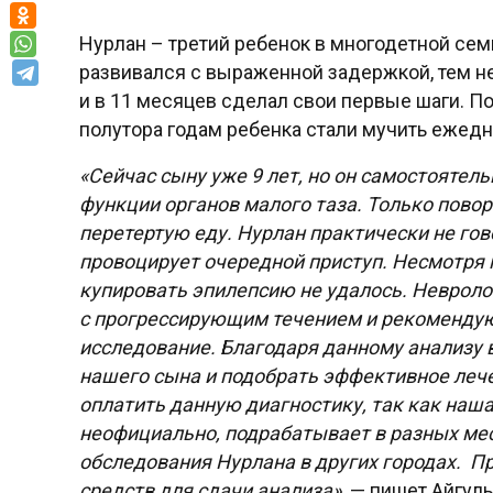
Нурлан – третий ребенок в многодетной се
развивался с выраженной задержкой, тем не
и в 11 месяцев сделал свои первые шаги. Пот
полутора годам ребенка стали мучить ежед
«Сейчас сыну уже 9 лет, но он
самостоятельно
функции органов малого таза. Только повор
перетертую еду. Нурлан практически не гово
провоцирует очередной приступ. Несмотря
купировать эпилепсию не удалось. Невроло
с прогрессирующим течением и рекомендую
исследование. Благодаря данному анализу 
нашего сына и подобрать эффективное лече
оплатить данную диагностику, так как наш
неофициально, подрабатывает в разных мес
обследования Нурлана в других городах. 
средств для сдачи анализа»,
— пишет Айгуль