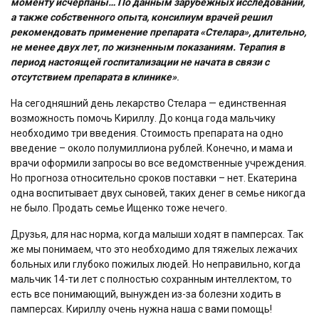
моменту исчерпаны… По данным зарубежных исследований,
а также собственного опыта, консилиум врачей решил
рекомендовать применение препарата «Стелара», длительно,
не менее двух лет, по жизненным показаниям. Терапия в
период настоящей госпитализации не начата в связи с
отсутствием препарата в клинике»
.
На сегодняшний день лекарство Стелара — единственная
возможность помочь Кириллу. До конца года мальчику
необходимо три введения. Стоимость препарата на одно
введение – около полумиллиона рублей. Конечно, и мама и
врачи оформили запросы во все ведомственные учреждения.
Но прогноза относительно сроков поставки – нет. Екатерина
одна воспитывает двух сыновей, таких денег в семье никогда
не было. Продать семье Ищенко тоже нечего.
Друзья, для нас норма, когда малыши ходят в памперсах. Так
же мы понимаем, что это необходимо для тяжелых лежачих
больных или глубоко пожилых людей. Но неправильно, когда
мальчик 14-ти лет с полностью сохранным интеллектом, то
есть все понимающий, вынужден из-за болезни ходить в
памперсах. Кириллу очень нужна наша с вами помощь!