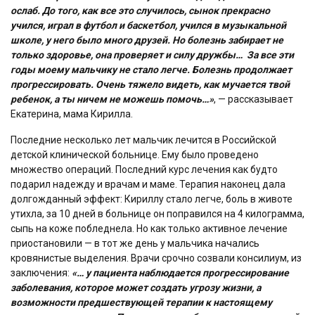
ослаб. До того, как все это случилось, сынок прекрасно
учился, играл в футбол и баскетбол, учился в музыкальной
школе, у него было много друзей. Но болезнь забирает не
только здоровье, она проверяет и силу дружбы… За все эти
годы моему мальчику не стало легче. Болезнь продолжает
прогрессировать. Очень тяжело видеть, как мучается твой
ребенок, а ты ничем не можешь помочь…»
, — рассказывает
Екатерина, мама Кирилла.
Последние несколько лет мальчик лечится в Российской
детской клинической больнице. Ему было проведено
множество операций. Последний курс лечения как будто
подарил надежду и врачам и маме. Терапия наконец дала
долгожданный эффект: Кириллу стало легче, боль в животе
утихла, за 10 дней в больнице он поправился на 4 килограмма,
сыпь на коже побледнела. Но как только активное лечение
приостановили — в тот же день у мальчика начались
кровянистые выделения. Врачи срочно созвали консилиум, из
заключения:
«… у пациента наблюдается прогрессирование
заболевания, которое может создать угрозу жизни, а
возможности предшествующей терапии к настоящему