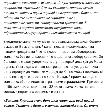
поражение кишечника, имеющее чёткую границу с соседними
здоровыми отрезками. Стенка утолщена, просвет сужен,
кишка расширена перед поражённым участком. Слизистая
оболочка с многочисленными продольными,
щелевидными язвами и поперечными трещинами. В
некоторых случаях происходит перфорация язв с
образованием внутрибрюшинных абсцессов и свищей.
Ежедневно мальчик мучается страшными режущими болями
в животе. Весь анальный канал покрыт незаживающими
язвами-трещинами. Что не позволят врачам обследовать
мальчика без использования специального оборудования. Он
больше не может удерживать стул, который доходит до 9 раз
в день. У него одна сплошная трещина от ануса до копчика в
одну строну и до мошонки – в другую. Он не может нормально
есть, потому что просто не хочет. Каждый прием пищи для
мальчика оборачивается страшными страданиями. При росте
в 156 см Кирилл весит всего 32 килограмма. Кожа на теле
местами поражена эрозиями и сыпью.
«Болезнь Кирилла стала большим горем для всей нашей
семьи. Страшные боли его мучают каждый день. Он очень