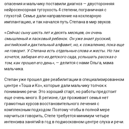
опасения и мальчику поставили диагноз — двусторонняя
нейросенсорная тугоухость 4 степени, пограничная с
глухотой. Семье дали направление на кохлеарную
имплантацию, и так начался путь Степана в мир звуков.
«
Сейчас сыну шесть лет и десять месяцев, он
очень
смышленый и ласковый ребенок. Он уже знает русский,
английский и дактильный алфавит, но, к сожалению, пока еще
не говорит. У Степана есть отдельные слова и жесты. Но так
хочется, забирая его из детского сада, услышать рассказ о
том, как прошел его день»,
— делится с нами Ольга, мама
мальчика.
Степан уже прошел две реабилитации в специализированном
центре «Тоша и Ко», которые дали мальчику толчок к
пониманию речи. Это хороший старт, но работы предстоит
еще очень много. В регионе, где проживает семья нет
грамотных курсов восстановительного лечения с
комплексным подходом. Поэтому чтобы в полной мере
научиться говорить, Степе требуется минимум четыре
интенсива занятий в год в подмосковном центре слуха и речи.