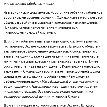
она не сможет обойтись никак».
Из медицинских документов: «Состояние ребенка стабильное.
Восстановлен уровень сознания. Однако имеет место регресс
общемозговой симптоматики и электролитных нарушений.
Показано оперативное лечение – имплантация
ликворошунтирующей системы».
Для того чтобы поставить шунтирующую систему в рамках
госгарантий, Оксане нужно вернуться в Луганскую область и
там заняться оформлением документов. К сожалению, это
займет не одну и даже не две недели — на получение квоты
могут уйти месяцы, которых у маленькой Влады нет. При ее
состоянии счет идет на дни. Денег у Коротенко на операцию
также нет – Оксана одна воспитывает троих дочерей, доход
складывается только из пособий и пенсий по уходу за
ребенком-инвалидом.
«Мы с Владушкой очень надеемся на
вашу поддержку. Нас впереди ждет еще курс лечения, в том
числе химиотерапия. Эта операция станет частью пути к
выздоровлению моей дочки
», — говорит Оксана.
Друзья, ситуация, в которой оказались Оксана с Владой,