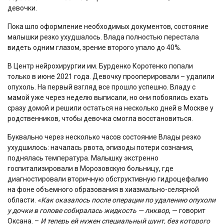
девочки.
Пока шло оформление необходимых документов, состояние
малышки резко ухудшалось. Влада полностью перестала
видеть одним глазом, зрение второго упало до 40%.
В Центр нейрохирургии им. Бурденко Коротенко попали
только в июне 2021 года. Девочку прооперировали – удалили
опухоль. На первый взгляд все прошло успешно. Владу с
мамой уже через неделю выписали, но они побоялись ехать
сразу домой и решили остаться на несколько дней в Москве у
родственников, чтобы девочка смогла восстановиться.
Буквально через несколько часов состояние Влады резко
ухудшилось: началась рвота, эпизоды потери сознания,
поднялась температура. Малышку экстренно
госпитализировали в Морозовскую больницу, где
диагностировали вторичную обструктивную гидроцефалию
на фоне объемного образования в хиазмально-селярной
области.
«Как оказалось после операции по удалению опухоли
у дочки в голове собиралась жидкость — ликвор
, — говорит
Оксана. –
И теперь ей нужен специальный шунт, без которого