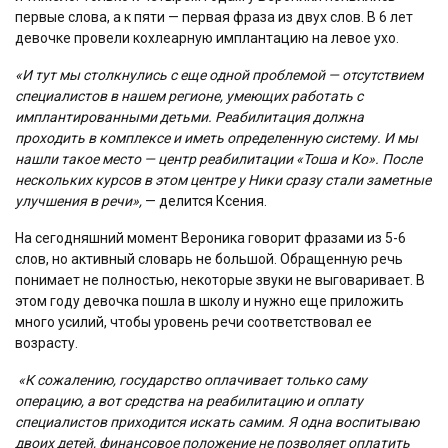
первые слова, а к пяти — первая фраза из двух слов. В 6 лет
девочке провели кохлеарную имплантацию на левое ухо.
«И тут мы столкнулись с еще одной проблемой — отсутствием
специалистов в нашем регионе, умеющих работать с
имплантированными детьми. Реабилитация должна
проходить в комплексе и иметь определенную систему. И мы
нашли такое место — центр реабилитации «Тоша и Ко». После
нескольких курсов в этом центре у Ники сразу стали заметные
улучшения в речи»,
— делится Ксения.
На сегодняшний момент Вероника говорит фразами из 5-6
слов, но активный словарь не большой. Обращенную речь
понимает не полностью, некоторые звуки не выговаривает. В
этом году девочка пошла в школу и нужно еще приложить
много усилий, чтобы уровень речи соответствовал ее
возрасту.
«К сожалению, государство оплачивает только саму
операцию, а вот средства на реабилитацию и оплату
специалистов приходится искать самим. Я одна воспитываю
двоих детей, финансовое положение не позволяет оплатить