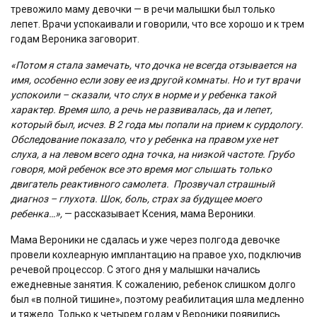
тревожило маму девочки — в речи малышки был только
лепет. Врачи успокаивали и говорили, что все хорошо и к трем
годам Вероника заговорит.
«Потом я стала замечать, что дочка не всегда отзывается на
имя, особенно если зову ее из другой комнаты. Но и тут врачи
успокоили – сказали, что слух в норме и у ребенка такой
характер. Время шло, а речь не развивалась, да и лепет,
который был, исчез. В 2 года мы попали на прием к сурдологу.
Обследование показало, что у ребенка на правом ухе нет
слуха, а на левом всего одна точка, на низкой частоте. Грубо
говоря, мой ребенок все это время мог слышать только
двигатель реактивного самолета. Прозвучал страшный
диагноз – глухота. Шок, боль, страх за будущее моего
ребенка…»,
— рассказывает Ксения, мама Вероники.
Мама Вероники не сдалась и уже через полгода девочке
провели кохлеарную имплантацию на правое ухо, подключив
речевой процессор. С этого дня у малышки начались
ежедневные занятия. К сожалению, ребенок слишком долго
был «в полной тишине», поэтому реабилитация шла медленно
и тяжело. Только к четырем годам у Вероники появились