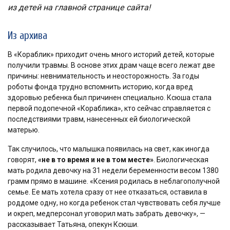
из детей на главной странице сайта!
Из архива
В «Кораблик» приходит очень много историй детей, которые
получили травмы. В основе этих драм чаще всего лежат две
причины: невнимательность и неосторожность. За годы
роботы фонда трудно вспомнить историю, когда вред
здоровью ребенка был причинен специально. Ксюша стала
первой подопечной «Кораблика», кто сейчас справляется с
последствиями травм, нанесенных ей биологической
матерью.
Так случилось, что малышка появилась на свет, как иногда
говорят,
«не в то время и не в том месте»
. Биологическая
мать родила девочку на 31 недели беременности весом 1380
грамм прямо в машине. «Ксения родилась в неблагополучной
семье. Ее мать хотела сразу от нее отказаться, оставила в
роддоме одну, но когда ребенок стал чувствовать себя лучше
и окреп, медперсонал уговорил мать забрать девочку», —
рассказывает Татьяна, опекун Ксюши.