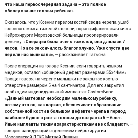
что наша первоочередная задача – это полное
обследование головы ребенка»
.
Оказалось, что у Ксении перелом костей свода черепа, ушиб
головного мозга тяжелой степени, порэнцифалическая киста.
Нейрохирурги Морозовской больницы прооперировали
девочку.
«Операция была очень тяжелой, она длилась 7
часов. Но все закончилось благополучно. Уже спустя две
недели нас выписали»
, — рассказывает Татьяна.
После операции на голове Ксении, если говорить языком
медиков, остался «обширный дефект размерами 55х44мм».
Проще говоря, на черепе малышки не закрытое костью
отверстие размером 5 на 4 сантиметра. Для его закрытия
необходим индивидуальный имплантат CostomBone.
«Данный материал необходим маленькому ребенку,
потому что он, как каркас, обеспечивает образование
собственной кости в большом дефекте черепа в период
наиболее бурного роста головы до возраста 5 – 6 лет.
Иные импланты такими характеристиками не обладают»
, —
говорит заведующий отделением нейрохирургии
Морозовской ДГКБ Матвей Лившиц.