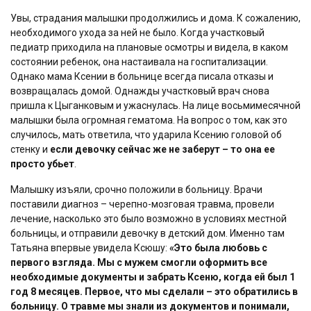
Увы, страдания малышки продолжились и дома. К сожалению,
необходимого ухода за ней не было. Когда участковый
педиатр приходила на плановые осмотры и видела, в каком
состоянии ребенок, она настаивала на госпитализации.
Однако мама Ксении в больнице всегда писала отказы и
возвращалась домой. Однажды участковый врач снова
пришла к Цыганковым и ужаснулась. На лице восьмимесячной
малышки была огромная гематома. На вопрос о том, как это
случилось, мать ответила, что ударила Ксению головой об
стенку и
если девочку сейчас же не заберут – то она ее
просто убьет
.
Малышку изъяли, срочно положили в больницу. Врачи
поставили диагноз – черепно-мозговая травма, провели
лечение, насколько это было возможно в условиях местной
больницы, и отправили девочку в детский дом. Именно там
Татьяна впервые увидела Ксюшу:
«Это была любовь с
первого взгляда. Мы с мужем смогли оформить все
необходимые документы и забрать Ксеню, когда ей был 1
год 8 месяцев. Первое, что мы сделали – это обратились в
больницу. О травме мы знали из документов и понимали,