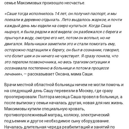
семье Максимовых произошло несчастье.
«Саше тогда исполнилось 14 лет, он получил паспорт, и мы
поехали в деревню отдыхать. Лето выдалось жаркое, и почти
каждый день мы ездили на озеро купаться. Когда Саша
нырнул, я была рядом и всё видела: он разбежался с берега и
прыгнул в воду, смотрю его нет, потом он всплыл, но не
двигался. Мальчишки заметили это и стали помогать ему,
осторожно подтащили к берегу, он был в сознании, говорил,
что болит шея и он ничего не чувствует. Я сразу поняла, что
это перелом позвоночника, но весь трагизм ситуации я
осознавала постепенно в больнице и потом в процессе
лечения»,
— рассказывает Оксана, мама Саши.
Врачи местной областной больницы ничем не могли помочь и
на следующий день Сашу перевезли в Москву, где сразу
прооперировали. Полтора месяца Саша провел в больнице, а
после выписки у семьи началась другая, новая для них жизнь.
Максимовы купили специальную кровать,
противопролежневый матрац, коляску, электрический
подъемник и другое необходимое сыну оборудование.
Началась длительная череда реабилитаций и занятий по