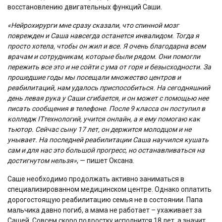
восстановлению двигательных функций Саши.
«Нейрохирурги мне сразу сказали, что спинной мозг
поврежден и Саша навсегда останется инвалидом. Тогда я
просто хотела, чтобы он жил и все. Я очень благодарна всем
врачам и сотрудникам, которые были рядом. Они помогли
пережить все это и не сойти с ума от горя и безысходности. За
прошедшие годы мы посещали множество центров и
реабилитаций, нам удалось приспособиться. На сегодняшний
день левая рука у Саши сгибается, и он может с помощью нее
писать сообщения в телефоне. После 9 класса он поступил в
колледж
IT
технологий, учится онлайн, а я ему помогаю как
тьютор. Сейчас сыну 17 лет, он держится молодцом и не
унывает. На последней реабилитации Саша научился кушать
сам и для нас это большой прогресс, но останавливаться на
достигнутом нельзя»
, — пишет Оксана.
Саше необходимо продолжать активно заниматься в
специализированном медицинском центре. Однако оплатить
дорогостоящую реабилитацию семья не в состоянии. Папа
мальчика давно погиб, а мама не работает – ухаживает за
Сашей. Совсем скоро подростку исполнится 18 лет, а значит