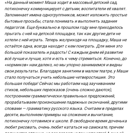
«На данный момент Маша ходит в массовый детский сад,
потихонечку коммуницирует с детьми, воспитатели её хвалят.
Запоминает имена одногруппников, может изложить простые
бытовые просьбы, стала понимать и выполнять задания
педагогов. Еще буквально в прошлом году мне приходилось
прыгать с ней на детской площадке, так как другие дети не
хотели с ней играть. Теперь же,приходя на площадку, Маша не
остаётся одна, всегда находит с кем поиграть. Для меня это
большой показатель и радость! С каждым днем её развитие
всё лучше и лучше, хотя и есть к чему стремиться. Конечно, до
«нормиков» нам далеко, но мы упорно занимаемся и видны
свои результаты. Благодаря занятиям в малом театре, у Маши
стало получаться учить небольшие четверостишия. Это
большая победа! Сейчас мы работаем над заучиванием
стихов, небольших пересказов (очень сложно даются),
построением грамматически правильных предложений,
прорабатываем произношение падежных окончаний, другими
словами — грамматику русского языка. Считаем в пределах
десяти, выполняем примеры на сложение и вычитание,
потихонечку готовимся к школе. В свободное время доченька
любит рисовать, очень любит кататься на самокате, причем