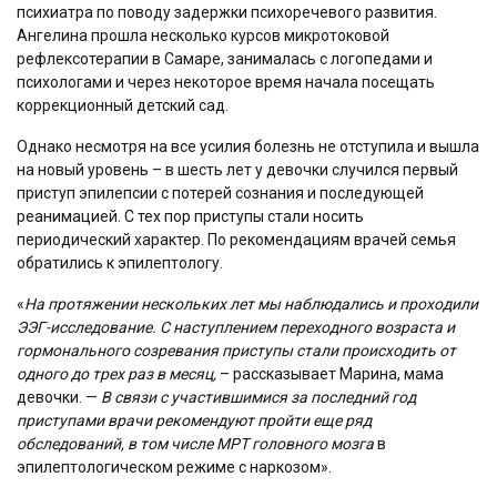
психиатра по поводу задержки психоречевого развития.
Ангелина прошла несколько курсов микротоковой
рефлексотерапии в Самаре, занималась с логопедами и
психологами и через некоторое время начала посещать
коррекционный детский сад.
Однако несмотря на все усилия болезнь не отступила и вышла
на новый уровень – в шесть лет у девочки случился первый
приступ эпилепсии с потерей сознания и последующей
реанимацией. С тех пор приступы стали носить
периодический характер. По рекомендациям врачей семья
обратились к эпилептологу.
«
На протяжении нескольких лет мы наблюдались и проходили
ЭЭГ-исследование.
С наступлением переходного возраста и
гормонального созревания приступы стали происходить от
одного до трех раз в месяц,
– рассказывает Марина, мама
девочки. —
В связи с участившимися за последний год
приступами врачи рекомендуют пройти еще ряд
обследований, в том числе МРТ головного мозга
в
эпилептологическом режиме с наркозом».