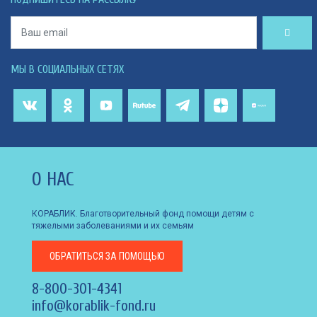
МЫ В СОЦИАЛЬНЫХ СЕТЯХ
О НАС
КОРАБЛИК. Благотворительный фонд помощи детям с
тяжелыми заболеваниями и их семьям
ОБРАТИТЬСЯ
ЗА ПОМОЩЬЮ
8-800-301-4341
info@korablik-fond.ru