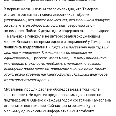
В первые месяцы жизни стало очевидно, что Тамерлан
отстает в развитии от своих сверстников.
«Врачи
успокаивали, что ничего плохого нет, что я слишком волнуюсь
за сына, что он обязательно догонит сверстников»
, —
вспоминает Лэйлэ. К двум годам задержка стала очевиднее
– мальчик не говорил и не интересовался окружающим
миром. Внезапно во время одного из кормлений у Тамерлана
появились вздрагивания. «
Тогда нам поставили наш первый
диагноз – эпилепсия. К сожалению, он оказался не
единственным,
— рассказывает мама, —
К нему прибавились
умственная отсталость, проблемы с почками и печенью,
выпадение волос очагами, появление сыпи на коже. Кроме
этого, врачи ставили нам много других страшных диагнозов,
от которых стынет кровь».
Мусалиевы прошли десятки обследований, в том числе
генетических. Ни один из предполагаемых диагнозов не
подтвердился. Однако с каждым годом состояние Тамерлана
становится всё тяжелее. Сейчас врачи рекомендуют
мальчику одно из самых информативных и глубоких