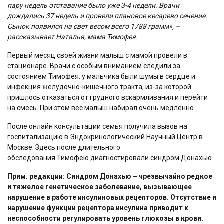
пару недель
отставание было уже 3-4 недели. Врачи
дождались 37 недель и провели
плановое кесарево сечение.
Сынок появился на свет весом всего 1788 грамм»,
–
рассказывает Наталья, мама Тимофея.
Первый месяц своей жизни малыш с мамой провели в
стационаре. Врачи с особым вниманием следили за
состоянием Тимофея: у мальчика были шумы в сердце и
инфекция желудочно-кишечного тракта, из-за которой
пришлось отказаться от грудного вскармливания и перейти
на смесь. При этом вес малыш набирал очень медленно.
После онлайн консультации семья получила вызов на
госпитализацию в Эндокринологический Научный Центр в
Москве. Здесь после длительного
обследования Тимофею диагностировали синдром Донахью.
Прим. редакции: Синдром Донахью – чрезвычайно редкое
и тяжелое генетическое
заболевание, вызывающее
нарушение в работе инсулиновых рецепторов. Отсутствие
и
нарушение функции рецептора инсулина приводит к
неспособности регулировать
уровень глюкозы в крови.