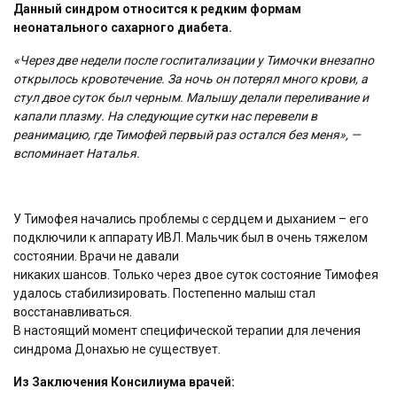
Данный синдром относится к редким формам
неонатального сахарного диабета.
«Через две недели после госпитализации у Тимочки внезапно
открылось
кровотечение. За ночь он потерял много крови, а
стул двое суток был
черным. Малышу делали переливание и
капали плазму. На следующие сутки
нас перевели в
реанимацию, где Тимофей первый раз остался без меня», —
вспоминает Наталья.
У Тимофея начались проблемы с сердцем и дыханием – его
подключили к аппарату ИВЛ. Мальчик был в очень тяжелом
состоянии. Врачи не давали
никаких шансов. Только через двое суток состояние Тимофея
удалось стабилизировать. Постепенно малыш стал
восстанавливаться.
В настоящий момент специфической терапии для лечения
синдрома Донахью не существует.
Из Заключения Консилиума врачей: