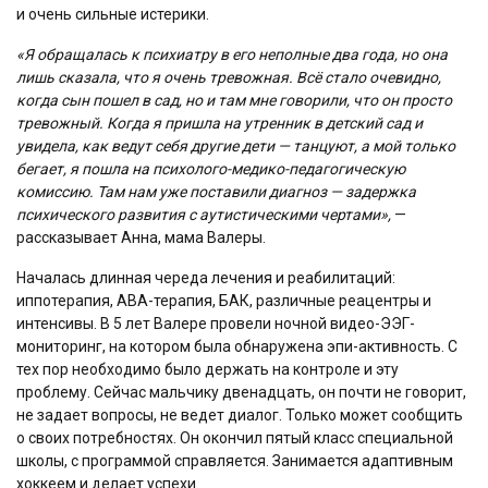
и очень сильные истерики.
«Я обращалась к психиатру в его неполные два года, но она
лишь сказала, что я очень тревожная. Всё стало очевидно,
когда сын пошел в сад, но и там мне говорили, что он просто
тревожный. Когда я пришла на утренник в детский сад и
увидела, как ведут себя другие дети — танцуют, а мой только
бегает, я пошла на психолого-медико-педагогическую
комиссию. Там нам уже поставили диагноз — задержка
психического развития с аутистическими чертами»,
—
рассказывает Анна, мама Валеры.
Началась длинная череда лечения и реабилитаций:
иппотерапия, АВА-терапия, БАК, различные реацентры и
интенсивы. В 5 лет Валере провели ночной видео-ЭЭГ-
мониторинг, на котором была обнаружена эпи-активность. С
тех пор необходимо было держать на контроле и эту
проблему. Сейчас мальчику двенадцать, он почти не говорит,
не задает вопросы, не ведет диалог. Только может сообщить
о своих потребностях. Он окончил пятый класс специальной
школы, с программой справляется. Занимается адаптивным
хоккеем и делает успехи.