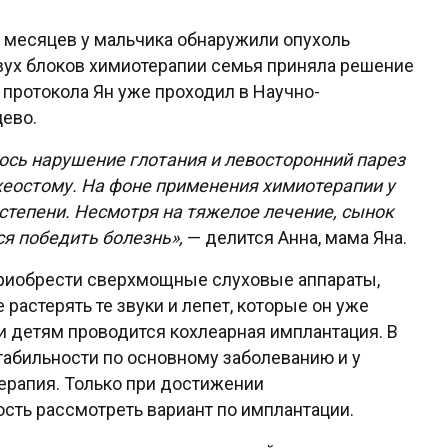
 месяцев у мальчика обнаружили опухоль
двух блоков химиотерапии семья приняла решение
 протокола Ян уже проходил в Научно-
ево.
лось нарушение глотания и левосторонний парез
ахеостому. На фоне применения химиотерапии у
 степени. Несмотря на тяжелое лечение, сынок
ся победить болезнь»,
— делится Анна, мама Яна.
риобрести сверхмощные слуховые аппараты,
растерять те звуки и лепет, которые он уже
ти детям проводится кохлеарная имплантация. В
стабильности по основному заболеванию и у
ерапия. Только при достижении
ть рассмотреть вариант по имплантации.