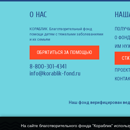
О НАС
НАШ
ПОЛУЧ
КОРАБЛИК. Благотворительный фонд
помощи детям с тяжелыми заболеваниями
О ФОНД
и их семьям
ИМ НУ
ОБРАТИТЬСЯ
ЗА ПОМОЩЬЮ
СТА
8-800-301-4341
ПРОЕК
info@korablik-fond.ru
КОНТАК
Наш фонд верифицирован ве
На сайте благотворительного фонда "Кораблик" использ