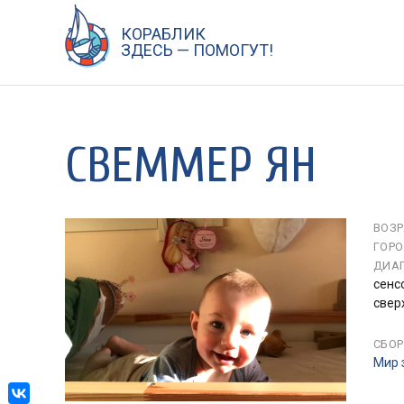
КОРАБЛИК
Перейти
ЗДЕСЬ — ПОМОГУТ!
к
содержанию
СВЕММЕР ЯН
ВОЗР
ГОРО
ДИАГ
сенс
свер
СБОР
Мир 