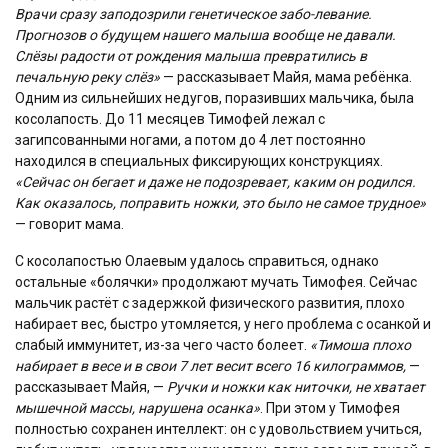
Врачи сразу заподозрили генетическое забо-левание.
Прогнозов о будущем нашего малыша вообще не давали.
Слёзы радости от рождения малыша превратились в
печальную реку слёз»
— рассказывает Майя, мама ребёнка.
Одним из сильнейших недугов, поразивших мальчика, была
косолапость. До 11 месяцев Тимофей лежал с
загипсованными ногами, а потом до 4 лет постоянно
находился в специальных фиксирующих конструкциях.
«Сейчас он бегает и даже не подозревает, каким он родился.
Как оказалось, поправить ножки, это было не самое трудное»
— говорит мама.
С косолапостью Олаевым удалось справиться, однако
остальные «болячки» продолжают мучать Тимофея. Сейчас
мальчик растёт с задержкой физического развития, плохо
набирает вес, быстро утомляется, у него проблема с осанкой и
слабый иммунитет, из-за чего часто болеет.
«Тимоша плохо
набирает в весе и в свои 7 лет весит всего 16 килограммов,
—
рассказывает Майя, —
Ручки и ножки как ниточки, не хватает
мышечной массы, нарушена осанка»
. При этом у Тимофея
полностью сохранен интеллект: он с удовольствием учиться,