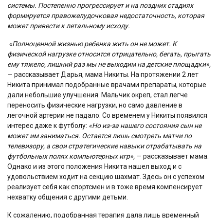
системы. Постепенно прогрессирует и на поздних стадиях
формируется правожелудочковая недостаточность, которая
может привести к летальному исходу.
«Полноценной жизнью ребенка жить он не может. К
физической нагрузке относится отрицательно, бегать, прыгать
ему тяжело, лишний раз мы не выходим на детские площадки»,
— рассказывает Дарья, мама Никиты. На протяжении 2 лет
Никита принимал подобранные врачами препараты, которые
дали небольшие улучшения. Мальчик окреп, стал легче
переносить физические нагрузки, но само давление в
легочной артерии не падало. Со временем у Никиты появился
интерес даже к футболу:
«Но из-за нашего состояния сын не
может им заниматься. Остается лишь смотреть матчи по
телевизору, а свои стратегические навыки отрабатывать на
футбольных полях компьютерных игр»,
— рассказывает мама.
Однако и из этого положения Никита нашел выход и с
удовольствием ходит на секцию шахмат. Здесь он с успехом
реализует себя как спортсмен и в тоже время компенсирует
нехватку общения с другими детьми.
К сожалению, подобранная терапия дала лишь временный