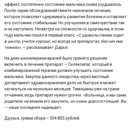
эффект, постепенно состояние мальчика снова ухудшилось.
После серии обследований Никите назначили лечение,
которое позволяет сдерживать развитие болезни и оставляет
его состояние стабильным. Но улучшения в самочувствии так
и не наступило. Несмотря на сложности со здоровьем, в этом
году мальчик пошел в первый класс:
«С удовольствием ходит
в школу, учится хорошо, но всегда на препаратах, без них ему
тяжело»,
— рассказывает Дарья.
На днях консилиумом врачей было принято решение
включить в лечение препарат — Селексипаг, который в
комбинированной терапии должен улучшить состояние
мальчика. Закупка данного лекарства через местный
департамент здравоохранения дело не быстрое и может
затянуться на несколько месяцев. Тимошины уже на грани
отчаяния, ведь препарат нужен срочно:
«Больница, и мы сами,
родители, не можем его закупить, он очень дорогостоящий. Вы
— наша последняя надежда!»
Друзья, сумма сбора – 504 805 рублей.