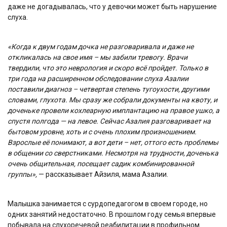
даже не догадывалась, что у девочки может быть нарушение
слуха.
«Когда к двум годам дочка не разговаривала и даже не
откликалась на свое имя – мы забили тревогу. Врачи
твердили, что это неврология и скоро всё пройдет. Только в
три года на расширенном обследовании слуха Азалии
поставили диагноз – четвертая степень тугоухости, другими
словами, глухота. Мы сразу же собрали документы на квоту, и
доченьке провели кохлеарную имплантацию на правое ушко, а
спустя полгода — на левое. Сейчас Азалия разговаривает на
бытовом уровне, хоть и с очень плохим произношением.
Взрослые её понимают, а вот дети – нет, оттого есть проблемы
в общении со сверстниками. Несмотря на трудности, доченька
очень общительная, посещает садик комбинированной
группы»,
— рассказывает Айзиля, мама Азалии.
Малышка занимается с сурдопедагогом в своем городе, но
одних занятий недостаточно. В прошлом году семья впервые
побывала на слухоречевой реабилитации в профильном