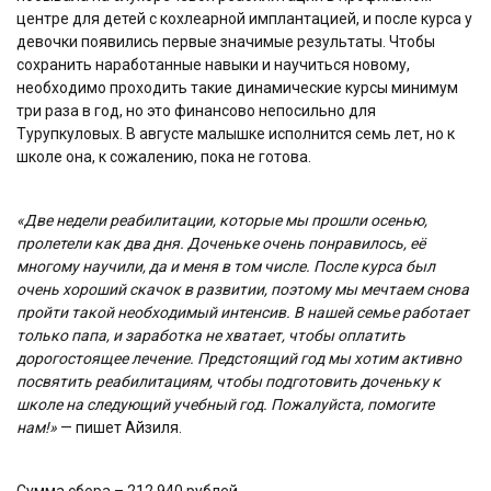
центре для детей с кохлеарной имплантацией, и после курса у
девочки появились первые значимые результаты. Чтобы
сохранить наработанные навыки и научиться новому,
необходимо проходить такие динамические курсы минимум
три раза в год, но это финансово непосильно для
Турупкуловых. В августе малышке исполнится семь лет, но к
школе она, к сожалению, пока не готова.
«Две недели реабилитации, которые мы прошли осенью,
пролетели как два дня. Доченьке очень понравилось, её
многому научили, да и меня в том числе. После курса был
очень хороший скачок в развитии, поэтому мы мечтаем снова
пройти такой необходимый интенсив. В нашей семье работает
только папа, и заработка не хватает, чтобы оплатить
дорогостоящее лечение. Предстоящий год мы хотим активно
посвятить реабилитациям, чтобы подготовить доченьку к
школе на следующий учебный год. Пожалуйста, помогите
нам!»
— пишет Айзиля.
Сумма сбора – 212 940 рублей.