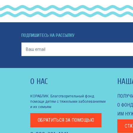
ПОДПИШИТЕСЬ НА РАССЫЛКУ
О НАС
НАШ
ПОЛУЧ
КОРАБЛИК. Благотворительный фонд
помощи детям с тяжелыми заболеваниями
О ФОНД
и их семьям
ИМ НУ
ОБРАТИТЬСЯ
ЗА ПОМОЩЬЮ
СТА