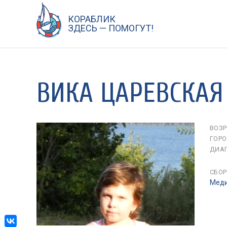
КОРАБЛИК
Перейти
ЗДЕСЬ — ПОМОГУТ!
к
содержанию
ВИКА ЦАРЕВСКАЯ
ВОЗР
ГОРО
ДИАГ
СБОР
Меди