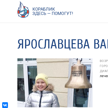
КОРАБЛИК
Перейти
ЗДЕСЬ — ПОМОГУТ!
к
содержанию
ЯРОСЛАВЦЕВА ВА
ВОЗР
ГОРО
ДИАГ
лече