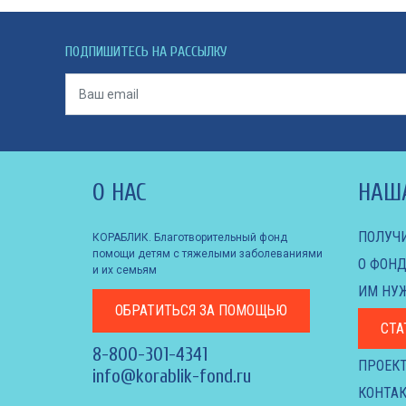
ПОДПИШИТЕСЬ НА РАССЫЛКУ
О НАС
НАШ
ПОЛУЧ
КОРАБЛИК. Благотворительный фонд
помощи детям с тяжелыми заболеваниями
О ФОНД
и их семьям
ИМ НУ
ОБРАТИТЬСЯ
ЗА ПОМОЩЬЮ
СТА
8-800-301-4341
ПРОЕК
info@korablik-fond.ru
КОНТАК