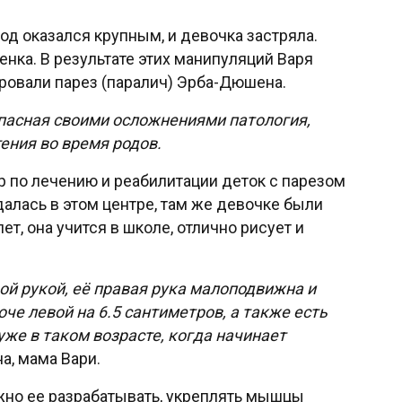
од оказался крупным, и девочка застряла.
нка. В результате этих манипуляций Варя
ировали парез (паралич) Эрба-Дюшена.
асная своими осложнениями патология,
ения во время родов.
 по лечению и реабилитации деток с парезом
алась в этом центре, там же девочке были
т, она учится в школе, отлично рисует и
ой рукой, её правая рука малоподвижна и
че левой на 6.5 сантиметров, а также есть
же в таком возрасте, когда начинает
а, мама Вари.
жно ее разрабатывать, укреплять мышцы