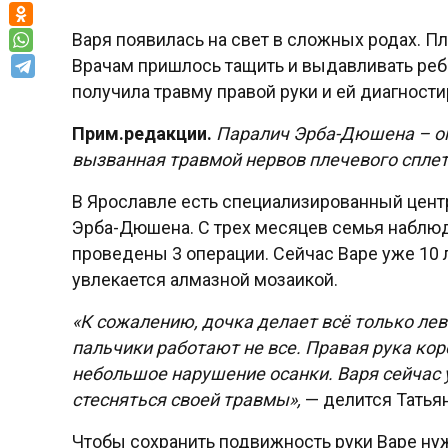
Варя появилась на свет в сложных родах. Пл
Врачам пришлось тащить и выдавливать ребе
получила травму правой руки и ей диагност
Прим.редакции.
Паралич Эрба-Дюшена – оп
вызванная травмой нервов плечевого сплет
В Ярославле есть специализированный центр
Эрба-Дюшена. С трех месяцев семья наблюд
проведены 3 операции. Сейчас Варе уже 10 ле
увлекается алмазной мозаикой.
«К сожалению, дочка делает всё только лев
пальчики работают не все. Правая рука коро
небольшое нарушение осанки. Варя сейчас у
стесняться своей травмы»,
— делится Татьян
Чтобы сохранить подвижность руки Варе ну