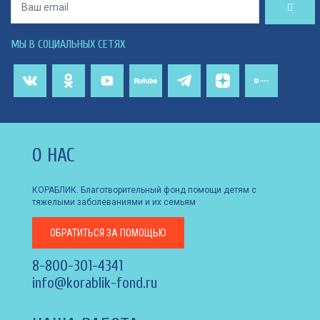
МЫ В СОЦИАЛЬНЫХ СЕТЯХ
О НАС
КОРАБЛИК. Благотворительный фонд помощи детям с
тяжелыми заболеваниями и их семьям
ОБРАТИТЬСЯ
ЗА ПОМОЩЬЮ
8-800-301-4341
info@korablik-fond.ru