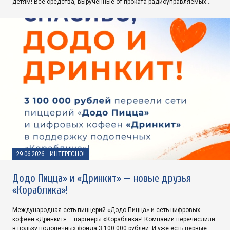
детям! Все средства, вырученные от проката радиоуправляемых…
29.06.2026
·
ИНТЕРЕСНО!
Додо Пицца» и «Дринкит» — новые друзья
«Кораблика»!
Международная сеть пиццерий «Додо Пицца» и сеть цифровых
кофеен «Дринкит» — партнёры «Кораблика»! Компании перечислили
в пользу подопечных фонда 3 100 000 рублей. И уже есть первые