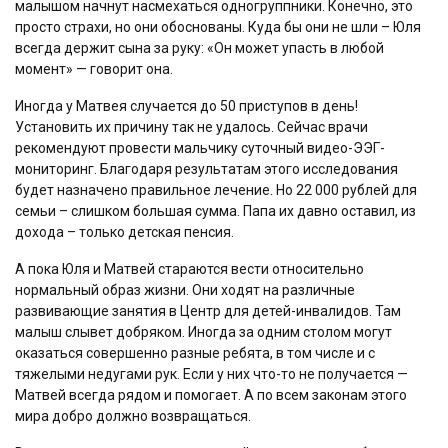
малышом начнут насмехаться одногруппники. Конечно, это
просто страхи, но они обоснованы. Куда бы они не шли – Юля
всегда держит сына за руку: «Он может упасть в любой
момент» — говорит она.
Иногда у Матвея случается до 50 приступов в день!
Установить их причину так не удалось. Сейчас врачи
рекомендуют провести мальчику суточный видео-ЭЭГ-
мониторинг. Благодаря результатам этого исследования
будет назначено правильное лечение. Но 22 000 рублей для
семьи – слишком большая сумма. Папа их давно оставил, из
дохода – только детская пенсия.
А пока Юля и Матвей стараются вести относительно
нормальный образ жизни. Они ходят на различные
развивающие занятия в Центр для детей-инвалидов. Там
малыш слывет добряком. Иногда за одним столом могут
оказаться совершенно разные ребята, в том числе и с
тяжелыми недугами рук. Если у них что-то не получается —
Матвей всегда рядом и помогает. А по всем законам этого
мира добро должно возвращаться.