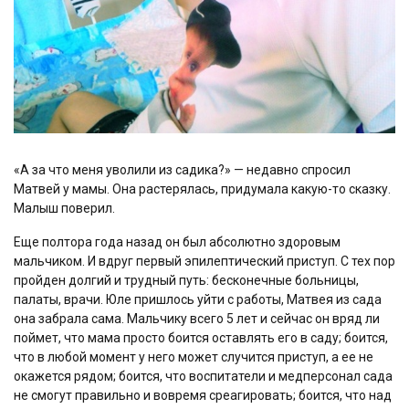
«А за что меня уволили из садика?» — недавно спросил
Матвей у мамы. Она растерялась, придумала какую-то сказку.
Малыш поверил.
Еще полтора года назад он был абсолютно здоровым
мальчиком. И вдруг первый эпилептический приступ. С тех пор
пройден долгий и трудный путь: бесконечные больницы,
палаты, врачи. Юле пришлось уйти с работы, Матвея из сада
она забрала сама. Мальчику всего 5 лет и сейчас он вряд ли
поймет, что мама просто боится оставлять его в саду; боится,
что в любой момент у него может случится приступ, а ее не
окажется рядом; боится, что воспитатели и медперсонал сада
не смогут правильно и вовремя среагировать; боится, что над