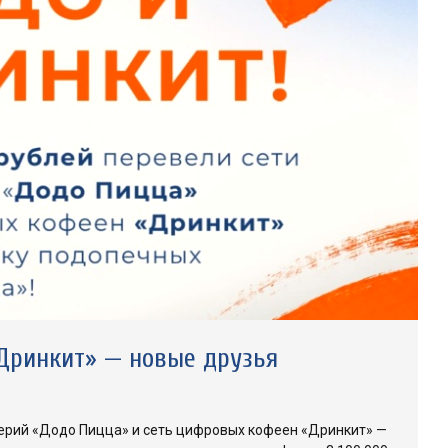
Дринкит» — новые друзья
рий «Додо Пицца» и сеть цифровых кофеен «Дринкит» —