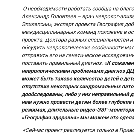
О необходимости работать сообща на благо
Александр Головтеев – врач невролог-эпил
Эпилепсии», эксперт проекта География до
междисциплинарных команд положена в осно
проекта. Доктора разных специальностей и
обсудить неврологические особенности мал
отправить его на генетическое исследовани
поставить правильный диагноз.
«К сожален
неврологическими проблемами диагноз ДЦП
может быть таково количества детей с де
отсутствие некоторых синдромальных патоло
дообследованы, либо у них неправильный д
нам нужно провести детям более глубокие 
режимах, длительные видео-ЭЭГ-мониторинг
«География здоровья» мы можем это сдела
«Сейчас проект реализуется только в Прив