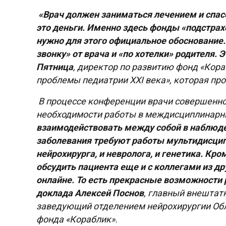
«Врач должен заниматься лечением и спасе
это деньги. Именно здесь фонды «подстра
нужно для этого официальное обоснование.
звонку» от врача и «по хотелки» родителя. 
Пятница
,
директор по развитию фонд «Кора
проблемы педиатрии
XXI
века», которая пр
В процессе конференции врачи совершенно
необходимости работы в междисциплинарн
взаимодействовать между собой в наблюде
заболевания требуют работы мультидисцип
нейрохирурга, и невролога, и генетика. Кро
обсудить пациента еще и с коллегами из д
онлайне. То есть прекрасные возможности р
доклада Алексей Поснов
, главный внештат
заведующий отделением нейрохирургии Обл
фонда «Кораблик».