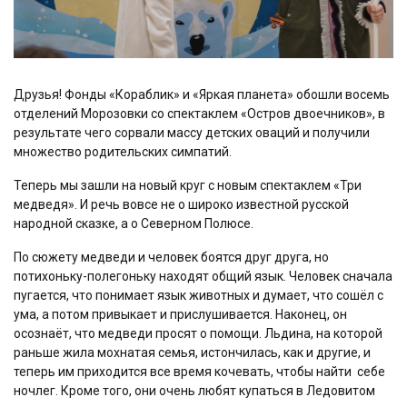
Друзья! Фонды «Кораблик» и «Яркая планета» обошли восемь
отделений Морозовки со спектаклем «Остров двоечников», в
результате чего сорвали массу детских оваций и получили
множество родительских симпатий.
Теперь мы зашли на новый круг с новым спектаклем «Три
медведя». И речь вовсе не о широко известной русской
народной сказке, а о Северном Полюсе.
По сюжету медведи и человек боятся друг друга, но
потихоньку-полегоньку находят общий язык. Человек сначала
пугается, что понимает язык животных и думает, что сошёл с
ума, а потом привыкает и прислушивается. Наконец, он
осознаёт, что медведи просят о помощи. Льдина, на которой
раньше жила мохнатая семья, истончилась, как и другие, и
теперь им приходится все время кочевать, чтобы найти
себе
ночлег. Кроме того, они очень любят купаться в Ледовитом