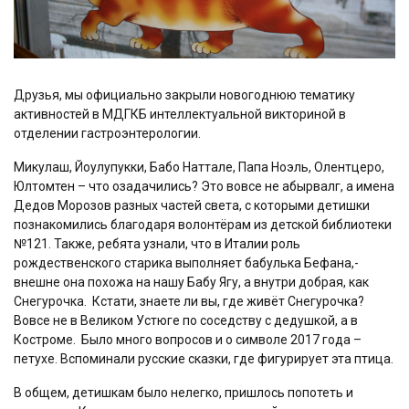
Друзья, мы официально закрыли новогоднюю тематику
активностей в МДГКБ интеллектуальной викториной в
отделении гастроэнтерологии.
Микулаш, Йоулупукки, Бабо Наттале, Папа Ноэль, Олентцеро,
Юлтомтен – что озадачились? Это вовсе не абырвалг, а имена
Дедов Морозов разных частей света, с которыми детишки
познакомились благодаря волонтёрам из детской библиотеки
№121. Также, ребята узнали, что в Италии роль
рождественского старика выполняет бабулька Бефана,-
внешне она похожа на нашу Бабу Ягу, а внутри добрая, как
Снегурочка.
Кстати, знаете ли вы, где живёт Снегурочка?
Вовсе не в Великом Устюге по соседству с дедушкой, а в
Костроме.
Было много вопросов и о символе 2017 года –
петухе. Вспоминали русские сказки, где фигурирует эта птица.
В общем, детишкам было нелегко, пришлось попотеть и