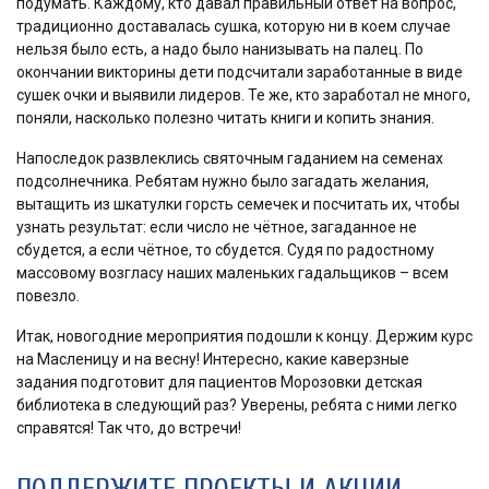
подумать. Каждому, кто давал правильный ответ на вопрос,
традиционно доставалась сушка, которую ни в коем случае
нельзя было есть, а надо было нанизывать на палец. По
окончании викторины дети подсчитали заработанные в виде
сушек очки и выявили лидеров. Те же, кто заработал не много,
поняли, насколько полезно читать книги и копить знания.
Напоследок развлеклись святочным гаданием на семенах
подсолнечника. Ребятам нужно было загадать желания,
вытащить из шкатулки горсть семечек и посчитать их, чтобы
узнать результат: если число не чётное, загаданное не
сбудется, а если чётное, то сбудется. Судя по радостному
массовому возгласу наших маленьких гадальщиков – всем
повезло.
Итак, новогодние мероприятия подошли к концу. Держим курс
на Масленицу и на весну! Интересно, какие каверзные
задания подготовит для пациентов Морозовки детская
библиотека в следующий раз? Уверены, ребята с ними легко
справятся! Так что, до встречи!