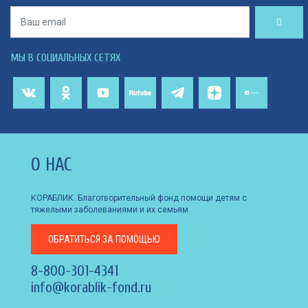
МЫ В СОЦИАЛЬНЫХ СЕТЯХ
О НАС
КОРАБЛИК. Благотворительный фонд помощи детям с
тяжелыми заболеваниями и их семьям
ОБРАТИТЬСЯ
ЗА ПОМОЩЬЮ
8-800-301-4341
info@korablik-fond.ru