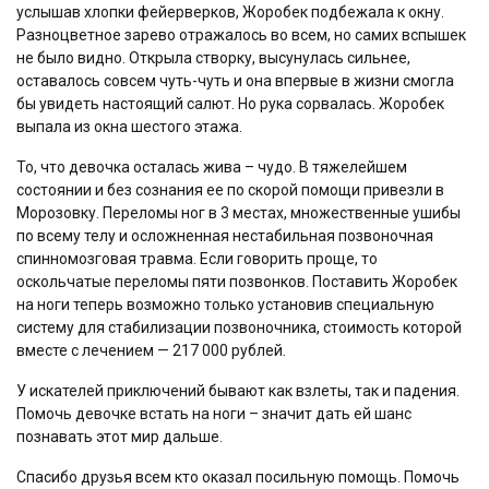
услышав хлопки фейерверков, Жоробек подбежала к окну.
Разноцветное зарево отражалось во всем, но самих вспышек
не было видно. Открыла створку, высунулась сильнее,
оставалось совсем чуть-чуть и она впервые в жизни смогла
бы увидеть настоящий салют. Но рука сорвалась. Жоробек
выпала из окна шестого этажа.
То, что девочка осталась жива – чудо. В тяжелейшем
состоянии и без сознания ее по скорой помощи привезли в
Морозовку. Переломы ног в 3 местах, множественные ушибы
по всему телу и осложненная нестабильная позвоночная
спинномозговая травма. Если говорить проще, то
оскольчатые переломы пяти позвонков. Поставить Жоробек
на ноги теперь возможно только установив специальную
систему для стабилизации позвоночника, стоимость которой
вместе с лечением — 217 000 рублей.
У искателей приключений бывают как взлеты, так и падения.
Помочь девочке встать на ноги – значит дать ей шанс
познавать этот мир дальше.
Спасибо друзья всем кто оказал посильную помощь. Помочь