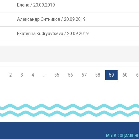
Елена
/
20.09.2019
Александр Ситников
/
20.09.2019
Ekaterina Kudryavtseva
/
20.09.2019
1
2
3
4
…
55
56
57
58
59
60
6
МЫ В СОЦИАЛЬН