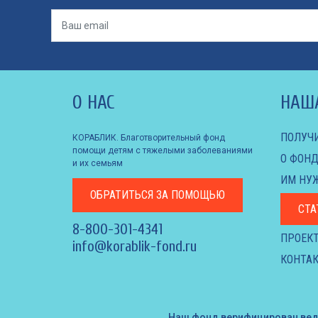
О НАС
НАШ
ПОЛУЧ
КОРАБЛИК. Благотворительный фонд
помощи детям с тяжелыми заболеваниями
О ФОНД
и их семьям
ИМ НУ
ОБРАТИТЬСЯ
ЗА ПОМОЩЬЮ
СТА
8-800-301-4341
ПРОЕК
info@korablik-fond.ru
КОНТАК
Наш фонд верифицирован ве