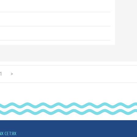
1
>
ЫХ СЕТЯХ