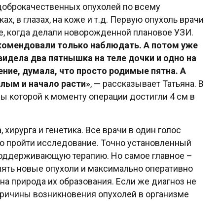
 доброкачественных опухолей по всему
ах, в глазах, на коже и т.д. Первую опухоль врачи
е, когда делали новорожденной плановое УЗИ.
екомендовали только наблюдать. А потом уже
видела два пятнышка на теле дочки и одно на
ение, думала, что просто родимые пятна. А
клым и начало расти»
, — рассказывает Татьяна. В
ы которой к моменту операции достигли 4 см в
 хирурга и генетика. Все врачи в один голос
о пройти исследование. Точно установленный
поддерживающую терапию. Но самое главное –
ять новые опухоли и максимально оперативно
тна природа их образования. Если же диагноз не
причины возникновения опухолей в организме