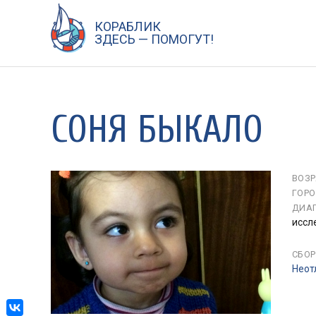
КОРАБЛИК
Перейти
ЗДЕСЬ — ПОМОГУТ!
к
содержанию
СОНЯ БЫКАЛО
ВОЗР
ГОРО
ДИАГ
иссл
СБОР
Неот