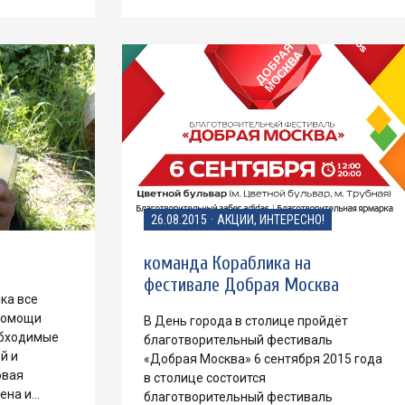
26.08.2015
·
АКЦИИ, ИНТЕРЕСНО!
команда Кораблика на
фестивале Добрая Москва
ка все
помощи
В День города в столице пройдёт
обходимые
благотворительный фестиваль
й и
«Добрая Москва» 6 сентября 2015 года
овая
в столице состоится
ена и…
благотворительный фестиваль