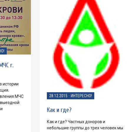
НО!
МЧС г.
в истории
кция.
28.12.2015
·
ИНТЕРЕСНО!
авления МЧС
 выездной
Как и где?
ии
Как и где? Частных доноров и
небольшие группы до трех человек мы