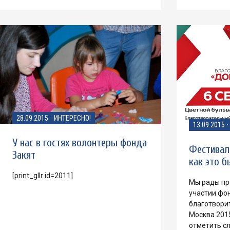
28.09.2015
·
ИНТЕРЕСНО!
13.09.2015
·
У нас в гостях волонтеры фонда
Фестивал
Закят
как это б
[print_gllr id=2011]
Мы рады пр
участии фо
благотвори
Москва 2015
отметить с