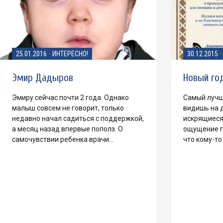
25.01.2016
·
ИНТЕРЕСНО!
30.12.2015
·
Эмир Дадыров
Новый год
Эмиру сейчас почти 2 года. Однако
Самый лучш
малыш совсем не говорит, только
видишь на д
недавно начал садиться с поддержкой,
искрящиеся 
а месяц назад впервые пополз. О
ощущение п
самочувствии ребенка врачи…
что кому-то