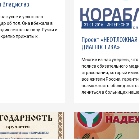
й Владислав
на кухне и услышала
ар об пол. Она вбежала в
31.01.2016
·
ИНТЕРЕСНО!
адик лежал на полу. Ручки и
 крепко прижаты к…
Проект «НЕОТЛОЖНАЯ
ДИАГНОСТИКА»
Многие из нас уверены, чт
полиса обязательного мед
страхования, который имею
все жители России, гарант
возможность обследоватьс
лечиться в больницах наш