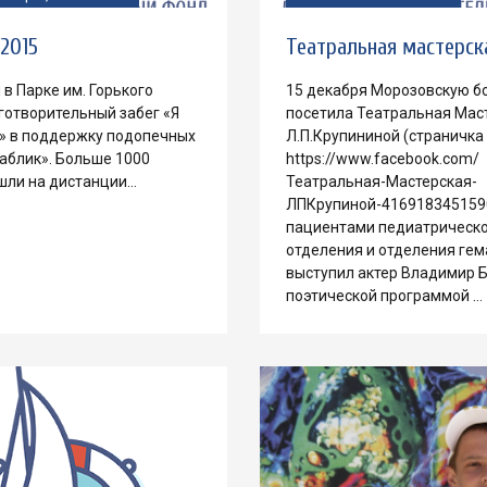
 2015
Театральная мастерск
в Парке им. Горького
15 декабря Морозовскую б
готворительный забег «Я
посетила Театральная Мас
5» в поддержку подопечных
Л.П.Крупининой (страничка
аблик». Больше 1000
https://www.facebook.com/
шли на дистанции…
Театральная-Мастерская-
ЛПКрупиной-416918345159
пациентами педиатрическ
отделения и отделения гем
выступил актер Владимир Б
поэтической программой …