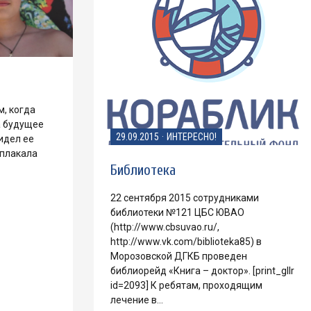
м, когда
а будущее
29.09.2015
·
ИНТЕРЕСНО!
идел ее
 плакала
Библиотека
22 сентября 2015 сотрудниками
библиотеки №121 ЦБС ЮВАО
(http://www.cbsuvao.ru/,
http://www.vk.com/biblioteka85) в
Морозовской ДГКБ проведен
библиорейд «Книга – доктор». [print_gllr
id=2093] К ребятам, проходящим
лечение в…