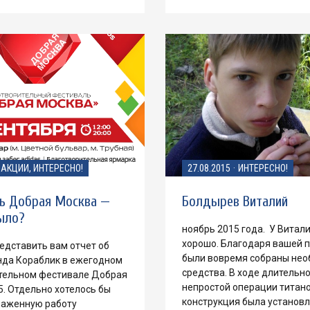
АКЦИИ, ИНТЕРЕСНО!
27.08.2015
·
ИНТЕРЕСНО!
ь Добрая Москва —
Болдырев Виталий
ыло?
ноябрь 2015 года. У Витали
хорошо. Благодаря вашей 
едставить вам отчет об
были вовремя собраны не
нда Кораблик в ежегодном
средства. В ходе длительно
тельном фестивале Добрая
непростой операции титан
. Отдельно хотелось бы
конструкция была установл
лаженную работу