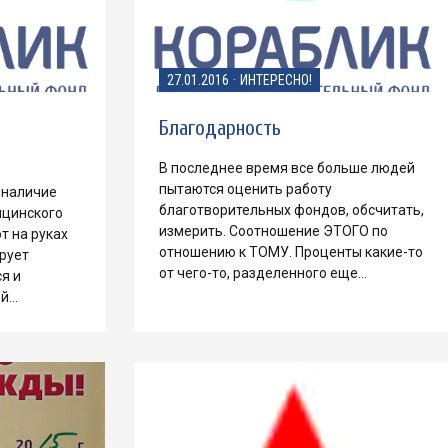
27.01.2016
·
ИНТЕРЕСНО!
Благодарность
В последнее время все больше людей
пытаются оценить работу
о наличие
благотворительных фондов, обсчитать,
ицинского
измерить. Соотношение ЭТОГО по
т на руках
отношению к ТОМУ. Проценты какие-то
ирует
от чего-то, разделенного еще…
я и
ей…