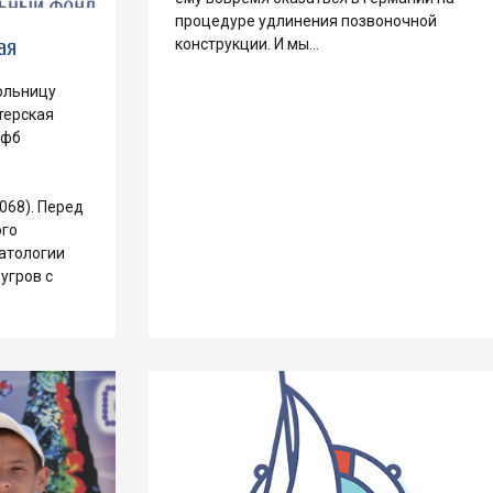
процедуре удлинения позвоночной
ая
конструкции. И мы…
ольницу
терская
 фб
068). Перед
ого
атологии
угров с