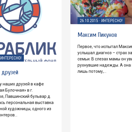
26.10.2015
·
ИНТЕРЕСНО!
Максим Пикунов
Первое, что испытал Макси
услышал диагноз – страх з
ИНТЕРЕСНО!
семьи. В слезах мамы он ув
рухнувшие надежды. А она
у друзей
лишь потому,…
у наших друзей в кафе
я Булочная» в г.
е, Павшинский бульвар д.
ась персональная выставка
ной художницы, одного из
онтеров…