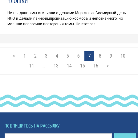
НЛОШКИ
Не так давно мы отмечали с детками Морозовки Всемирный день
НЛО и делали панно-импровизацию космоса и непознанного, но
малыши попросили повторения темы. На этот раз…
<
1
2
3
4
5
6
7
8
9
10
11
…
13
14
15
16
>
ПОДПИШИТЕСЬ НА РАССЫЛКУ