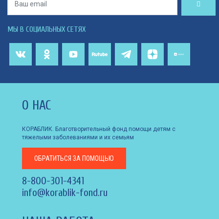
МЫ В СОЦИАЛЬНЫХ СЕТЯХ
О НАС
КОРАБЛИК. Благотворительный фонд помощи детям с
тяжелыми заболеваниями и их семьям
ОБРАТИТЬСЯ
ЗА ПОМОЩЬЮ
8-800-301-4341
info@korablik-fond.ru