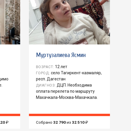
Муртузалиева Ясмин
12 лет
ВОЗРАСТ:
село Тагиркент-казмаляр,
ГОРОД:
димо
респ. Дагестан
е.
ДЦП. Необходима
ДИАГНОЗ:
оплата перелета по маршруту
Махачкала-Москва-Махачкала.
220
₽
Собрано
32 790
из
32 510
₽