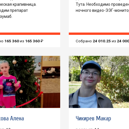
ческая крапивница.
Тута. Необходимо проведе
одим препарат
ночного видео-ЭЭГ-монито
зумаб.
но
165 360
из
165 360
₽
Собрано
24 010.25
из
24 00
кова Алена
Чикирев Макар