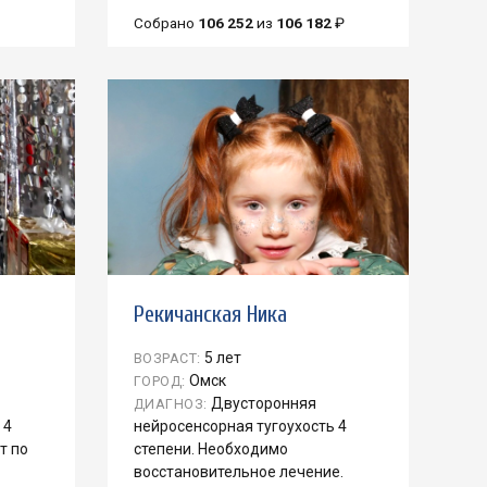
Собрано
106 252
из
106 182
₽
Рекичанская Ника
5 лет
ВОЗРАСТ:
Омск
ГОРОД:
Двусторонняя
ДИАГНОЗ:
 4
нейросенсорная тугоухость 4
т по
степени. Необходимо
восстановительное лечение.