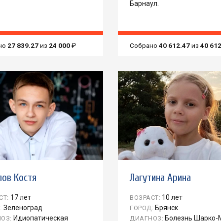
Барнаул.
но
27 839.27
из
24 000
₽
Собрано
40 612.47
из
40 61
лов Костя
Лагутина Арина
17 лет
10 лет
СТ:
ВОЗРАСТ:
Зеленоград
Брянск
:
ГОРОД:
Идиопатическая
Болезнь Шарко-
ОЗ:
ДИАГНОЗ: