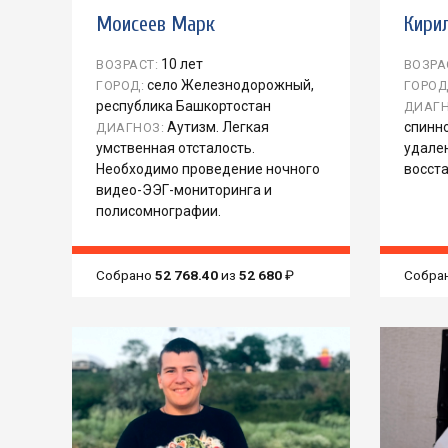
Моисеев Марк
Кири
10 лет
ВОЗРАСТ:
ВОЗРА
село Железнодорожный,
ГОРОД:
ГОРОД
республика Башкортостан
ДИАГН
Аутизм. Легкая
спинно
ДИАГНОЗ:
умственная отсталость.
удале
Необходимо проведение ночного
восст
видео-ЭЭГ-мониторинга и
полисомнографии.
Собрано
52 768.40
из
52 680
₽
Собра