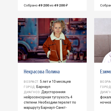
Собрано
49 200
из
49 200
₽
Собра
Некрасова Полина
Езим
5 лет и 10 месяцев
ВОЗРАСТ:
ВОЗРА
Барнаул
ГОРОД:
ГОРОД
Двусторонняя
ДИАГНОЗ:
ДИАГН
нейросенсорная тугоухость 4
фокал
степени. Необходим перелет по
ночно
маршруту Барнаул-Санкт-