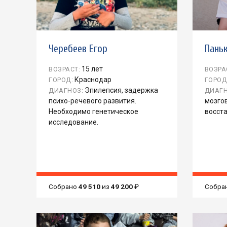
Черебеев Егор
Пань
15 лет
ВОЗРАСТ:
ВОЗРА
Краснодар
ГОРОД:
ГОРОД
Эпилепсия, задержка
ДИАГНОЗ:
ДИАГН
психо-речевого развития.
мозго
Необходимо генетическое
восст
исследование.
Собрано
49 510
из
49 200
₽
Собра