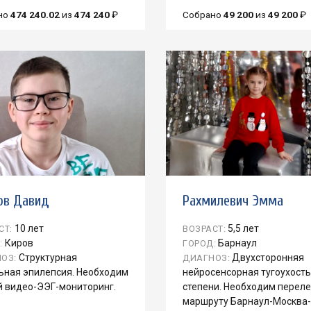
но
474 240.02
из
474 240
₽
Собрано
49 200
из
49 200
₽
ов Давид
Рахмилевич Эмма
10 лет
5,5 лет
СТ:
ВОЗРАСТ:
Киров
Барнаул
:
ГОРОД:
Структурная
Двухсторонняя
ОЗ:
ДИАГНОЗ:
ьная эпилепсия. Необходим
нейросенсорная тугоухость
й видео-ЭЭГ-мониторинг.
степени. Необходим переле
маршруту Барнаул-Москва-