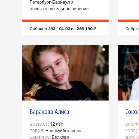
Петербург-Барнаул и
восстановительное лечение.
Собрано
293 104.02
из
289 190
₽
Собра
Баранова Алиса
Соко
12 лет
ВОЗРАСТ:
ВОЗРА
Новокуйбышевск
ГОРОД:
ГОРОД
Белково-
ДИАГНОЗ:
ДИАГН