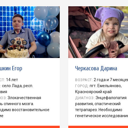
шкин Егор
Черкасова Дарина
14 лет
2 года и 7 месяце
СТ:
ВОЗРАСТ:
село Лада, респ.
пгт. Емельяново,
:
ГОРОД:
вия
Красноярский край
Злокачественная
Энцефалопатия
ОЗ:
ДИАГНОЗ:
ь спинного мозга.
развития, спастический
одимо восстановительное
тетрапарез. Необходимо
ие
генетическое исследование