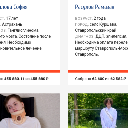
ллова София
Расулов Рамазан
17 лет
2 года
СТ:
ВОЗРАСТ:
Астрахань
село Куршава,
:
ГОРОД:
Ганглиоглинома
Ставропольский край
ОЗ:
го мозга. Состояние после
ДЦП, эпилепсия.
ДИАГНОЗ:
ния. Необходимо
Необходима оплата переле
ановительное лечение.
маршруту Ставрополь-Мос
Ставрополь.
но
455 880.11
из
455 880
₽
Собрано
62 600
из
62 582
₽