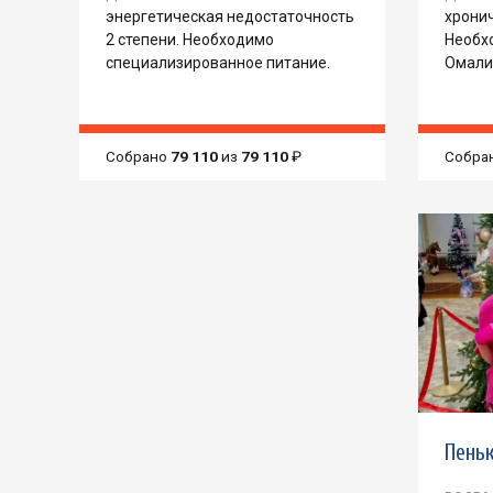
энергетическая недостаточность
хрони
2 степени. Необходимо
Необх
специализированное питание.
Омали
Собрано
79 110
из
79 110
₽
Собра
Пень