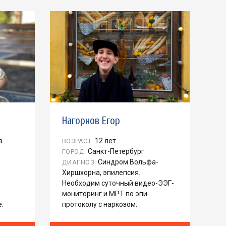
Нагорнов Егор
в
12 лет
ВОЗРАСТ:
Санкт-Петербург
ГОРОД:
Синдром Вольфа-
ДИАГНОЗ:
Хиршхорна, эпилепсия.
Необходим суточный видео-ЭЭГ-
мониторинг и МРТ по эпи-
.
протоколу с наркозом.