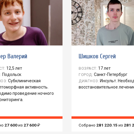
ер Валерий
Шишков Сергей
12,5 лет
17 лет
СТ:
ВОЗРАСТ:
Подольск
Санкт-Петербург
:
ГОРОД:
Субклиническая
Инсульт. Необхо
ОЗ:
ДИАГНОЗ:
птоморфная активность.
восстановительное лечени
одимо проведение ночного
ониторинга.
но
27 600
из
27 600
₽
Собрано
281 220.15
из
281 