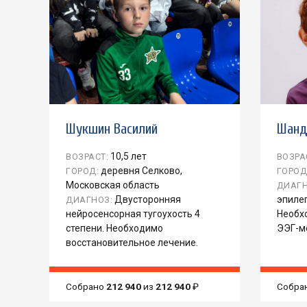
Шукшин Василий
Шанд
10,5 лет
ВОЗРАСТ:
ВОЗРА
деревня Селково,
ГОРОД:
ГОРОД
Московская область
ДИАГН
Двусторонняя
эпиле
ДИАГНОЗ:
нейросенсорная тугоухость 4
Необх
степени. Необходимо
ЭЭГ-м
восстановительное лечение.
Собрано
212 940
из
212 940
₽
Собра