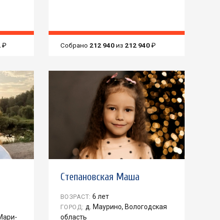
2
₽
Собрано
212 940
из
212 940
₽
Степановская Маша
6 лет
ВОЗРАСТ:
д. Маурино, Вологодская
ГОРОД:
Мари-
область