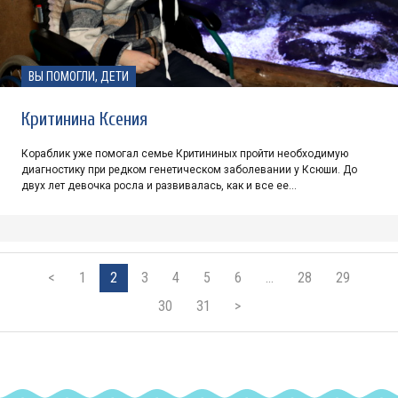
ВЫ ПОМОГЛИ, ДЕТИ
Критинина Ксения
Кораблик уже помогал семье Критининых пройти необходимую
диагностику при редком генетическом заболевании у Ксюши. До
двух лет девочка росла и развивалась, как и все ее…
<
1
2
3
4
5
6
…
28
29
30
31
>